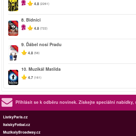
4.8
(2261)
8.
Bídníci
-40%
4.8
(722)
9.
Ďábel nosí Pradu
-50%
4.8
(58)
10.
Muzikál Matilda
-50%
4.7
(161)
Přihlásit se k odběru novinek.
Získejte speciální nabídky,
ListkyParis.cz
ItalskyFotbal.cz
MuzikalyBroadway.cz