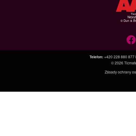
Nejvyš
© Dun & Br
Telefon
:
+420 228 880 877
© 2026
Ticmat
Zásady ochrany os