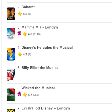
2.
Cabaret
4.8
(6)
3.
Mamma Mia - Londýn
-40%
4.8
(2143)
4.
Disney's Hercules the Musical
4.7
(7)
5.
Billy Elliot the Musical
6.
Wicked the Musical
-50%
4.7
(855)
7.
Lví Král od Disney – Londýn