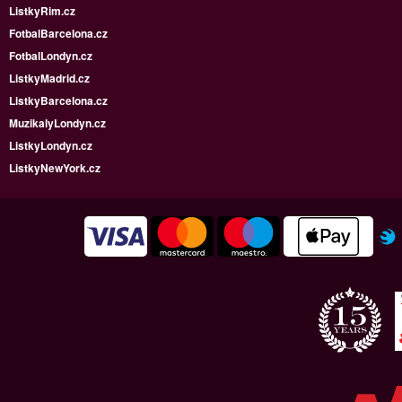
ListkyRim.cz
FotbalBarcelona.cz
FotbalLondyn.cz
ListkyMadrid.cz
ListkyBarcelona.cz
MuzikalyLondyn.cz
ListkyLondyn.cz
ListkyNewYork.cz