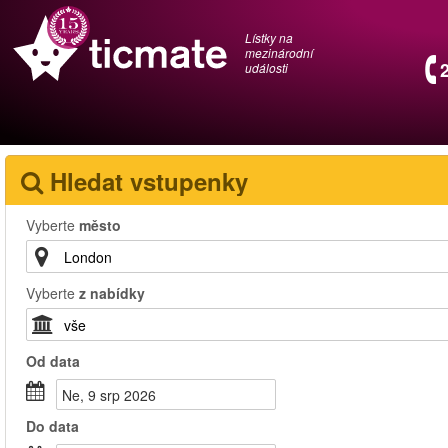
Lístky na
mezinárodní
události
Hledat vstupenky
Vyberte
město
Vyberte
z nabídky
Od
data
Ne, 9 srp 2026
Do
data