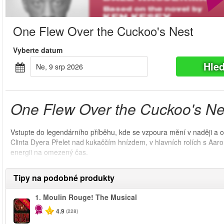
One Flew Over the Cuckoo's Nest
Vyberte datum
Hle
Ne, 9 srp 2026
One Flew Over the Cuckoo's Ne
Vstupte do legendárního příběhu, kde se vzpoura mění v naději a 
Clinta Dyera Přelet nad kukaččím hnízdem, v hlavních rolích s Aar
energii na omezený čas.
Tipy na podobné produkty
1.
Moulin Rouge! The Musical
-50%
4.9
(228)