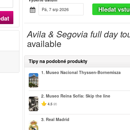
Hledat vst
Pá, 7 srp 2026
edat
Avila & Segovia full day to
available
Tipy na podobné produkty
1.
Museo Nacional Thyssen-Bornemisza
2.
Museo Reina Sofía: Skip the line
4.5
(2)
3.
Real Madrid