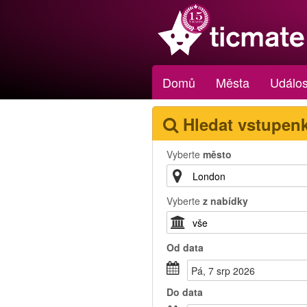
Domů
Města
Událos
Hledat vstupen
Vyberte
město
Vyberte
z nabídky
Od
data
Pá, 7 srp 2026
Do
data