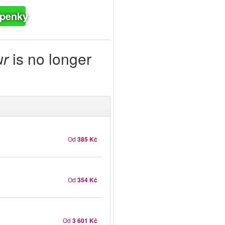
upenky
ur
is no longer
Od
385 Kč
Od
354 Kč
Od
3 601 Kč