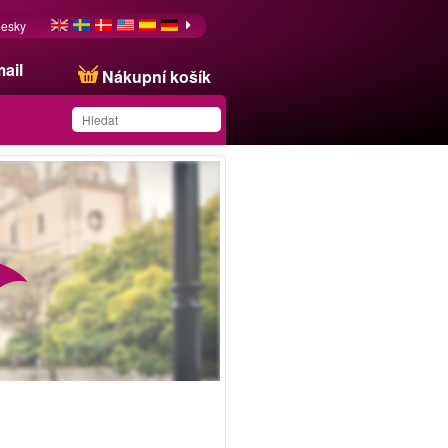
esky
ail
Nákupní košík
Produkt byl uložen na
váš seznam