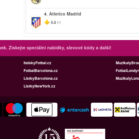
4.
Atletico Madrid
5.0
(1)
inek.
Získejte speciální nabídky, slevové kódy a další!
ItalskyFotbal.cz
MuzikalyBro
FotbalBarcelona.cz
FotbalLondyn
ListkyBarcelona.cz
MuzikalyLon
ListkyNewYork.cz
WE SUPPORT