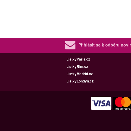
Přihlásit se k odběru nov
ListkyParis.cz
ListkyRim.cz
ListkyMadrid.cz
ListkyLondyn.cz