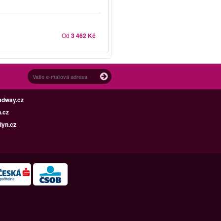
Od
3 462 Kč
adway.cz
.cz
dyn.cz