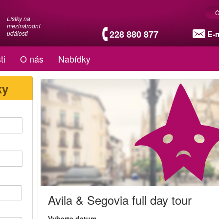
Č
Lístky na
mezinárodní
228 880 877
E-m
události
ti
O nás
Nabídky
ky
Avila & Segovia full day tour
Vyberte datum