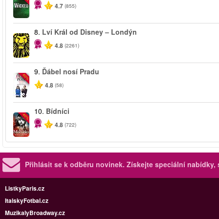
4.7
(855)
8.
Lví Král od Disney – Londýn
4.8
(2261)
9.
Ďábel nosí Pradu
-50%
4.8
(58)
10.
Bídníci
-40%
4.8
(722)
Přihlásit se k odběru novinek.
Získejte speciální nabídky,
ListkyParis.cz
ItalskyFotbal.cz
MuzikalyBroadway.cz