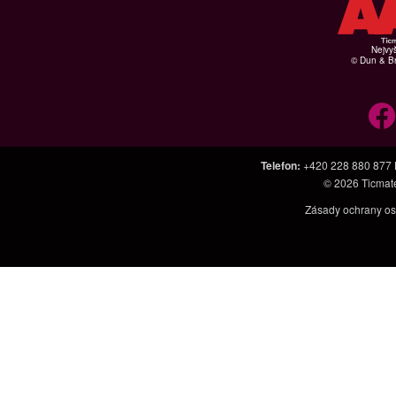
Nejvyš
© Dun & Br
Telefon
:
+420 228 880 877
© 2026
Ticmat
Zásady ochrany os