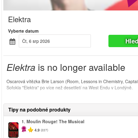
Elektra
Vyberte datum
Hle
Čt, 6 srp 2026
Elektra
is no longer available
Oscarová vítězka Brie Larson (Room, Lessons in Chemistry, Captain 
Sofokla "Elektra" po více než desetiletí na West Endu v Londýně.
Tipy na podobné produkty
1.
Moulin Rouge! The Musical
-50%
4.9
(227)