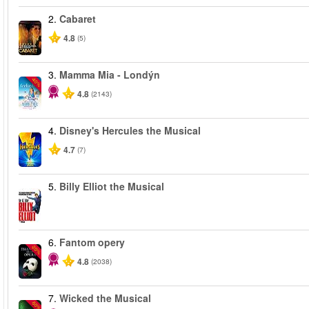
2.
Cabaret
4.8
(5)
3.
Mamma Mia - Londýn
-40%
4.8
(2143)
4.
Disney's Hercules the Musical
4.7
(7)
5.
Billy Elliot the Musical
6.
Fantom opery
-20%
4.8
(2038)
7.
Wicked the Musical
-50%