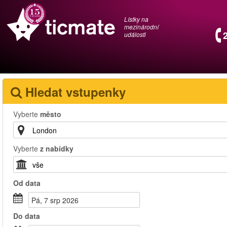
Lístky na
mezinárodní
události
Hledat vstupenky
Vyberte
město
Vyberte
z nabídky
Od
data
Pá, 7 srp 2026
Do
data