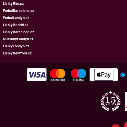
ListkyRim.cz
FotbalBarcelona.cz
FotbalLondyn.cz
ListkyMadrid.cz
ListkyBarcelona.cz
MuzikalyLondyn.cz
ListkyLondyn.cz
ListkyNewYork.cz