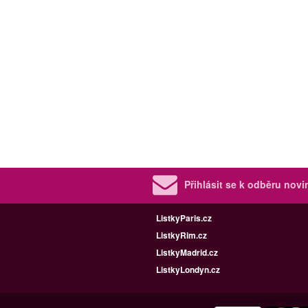
Přihlásit se k odběru nov
ListkyParis.cz
ListkyRim.cz
ListkyMadrid.cz
ListkyLondyn.cz