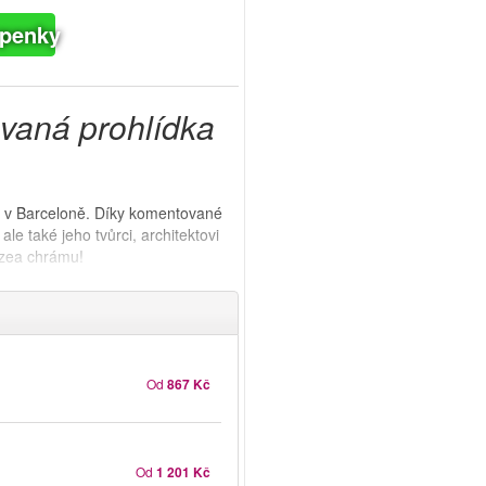
upenky
vaná prohlídka
 v Barceloně. Díky komentované
ale také jeho tvůrci, architektovi
uzea chrámu!
Od
867 Kč
Od
1 201 Kč