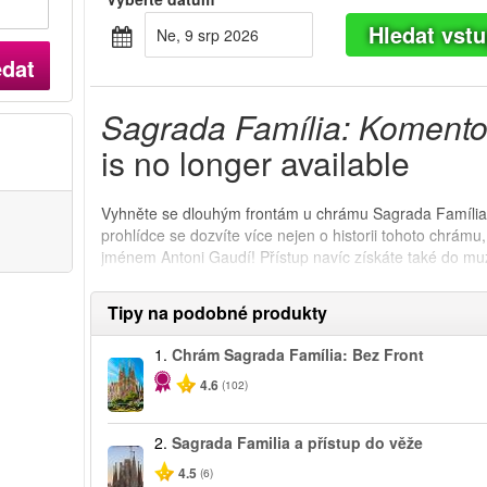
Hledat vst
Ne, 9 srp 2026
edat
Sagrada Família: Komento
is no longer available
Vyhněte se dlouhým frontám u chrámu Sagrada Família
prohlídce se dozvíte více nejen o historii tohoto chrámu, 
jménem Antoni Gaudí! Přístup navíc získáte také do m
Tipy na podobné produkty
1.
Chrám Sagrada Família: Bez Front
4.6
(102)
2.
Sagrada Familia a přístup do věže
4.5
(6)