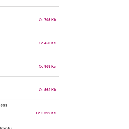
Od
795 Kč
Od
450 Kč
Od
968 Kč
Od
562 Kč
cess
Od
3 392 Kč
frontu