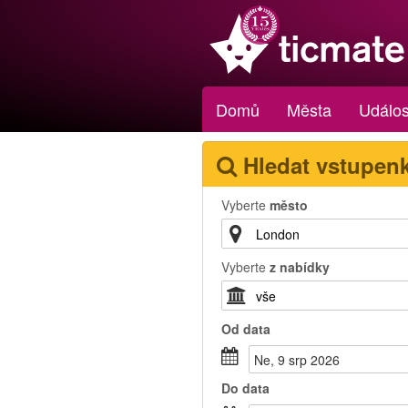
Domů
Města
Událos
Hledat vstupen
Vyberte
město
Vyberte
z nabídky
Od
data
Ne, 9 srp 2026
Do
data