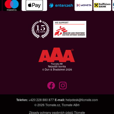
WE SUPPORT
Nejvyšší bonita
© Dun & Bradstreet 2026
Telefon
:
+420 228 880 877
E-mail
:
helpdesk@ticmate.com
© 2026
Ticmate.cz
,
Ticmate AB®
Zásady ochrany osobních údajů Ticmate