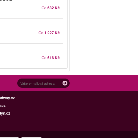
Od
632 Kč
Od
1 227 Kč
Od
616 Kč
adway.cz
.cz
dyn.cz