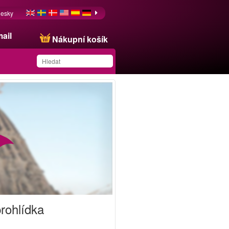
esky
ail
Nákupní košík
Produkt byl uložen na
váš seznam
rohlídka