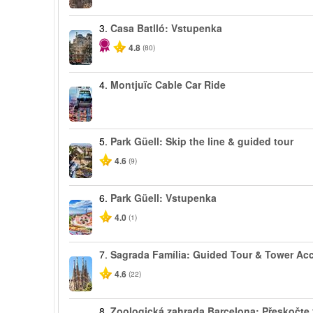
3.
Casa Batlló: Vstupenka
4.8
(80)
4.
Montjuïc Cable Car Ride
5.
Park Güell: Skip the line & guided tour
4.6
(9)
6.
Park Güell: Vstupenka
4.0
(1)
7.
Sagrada Família: Guided Tour & Tower Ac
4.6
(22)
8.
Zoologická zahrada Barcelona: Přeskočte 