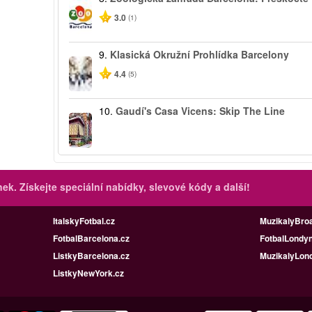
3.0
(1)
9.
Klasická Okružní Prohlídka Barcelony
4.4
(5)
10.
Gaudí's Casa Vicens: Skip The Line
inek.
Získejte speciální nabídky, slevové kódy a další!
ItalskyFotbal.cz
MuzikalyBro
FotbalBarcelona.cz
FotbalLondyn
ListkyBarcelona.cz
MuzikalyLon
ListkyNewYork.cz