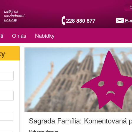
Č
Lístky na
mezinárodní
228 880 877
E-m
události
ti
O nás
Nabídky
ky
Sagrada Família: Komentovaná p
Vyberte datum