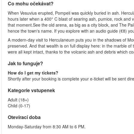
Co mohu očekávat?
When Vesuvius erupted, Pompeii was quickly buried in ash. Hercul
hours later when a 400° C blast of searing ash, pumice, rock and v
that moment.See the old arena, as big as a city block, and The Pal
hence the town's name. If you explore with an audio guide (€8) you'l
A modern-day visit to Herculaneum puts you in the shadows of Mou
preserved. And that wealth is on full display here: in the marble of 
were all kept intact, thanks to the volcanic ash and debris which coat
Jak to funguje?
How do I get my tickets?
Shortly after your booking is complete your e-ticket will be sent dir
Kategorie vstupenek
Adult (18+)
Child (0-17)
Otevírací doba
Monday-Saturday from 8:30 AM to 6 PM.