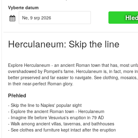
Vyberte datum
Hle
Ne, 9 srp 2026
Herculaneum: Skip the line
Explore Herculaneum - an ancient Roman town that has, most unfa
overshadowed by Pompeii's fame. Herculaneum is, in fact, more in
better preserved and far easier to navigate. See clothing, mosaics
in their near-perfect Roman glory.
Přehled
- Skip the line to Naples' popular sight
- Explore the ancient Roman town - Herculaneum
- Imagine life before Vesuvius's eruption in 79 AD
- Walk among ancient villas, tavernas, and bathhouses
- See clothes and furniture kept intact after the eruption