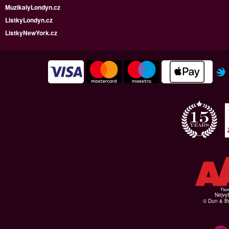
MuzikalyLondyn.cz
ListkyLondyn.cz
ListkyNewYork.cz
Nejvyš
© Dun & Br