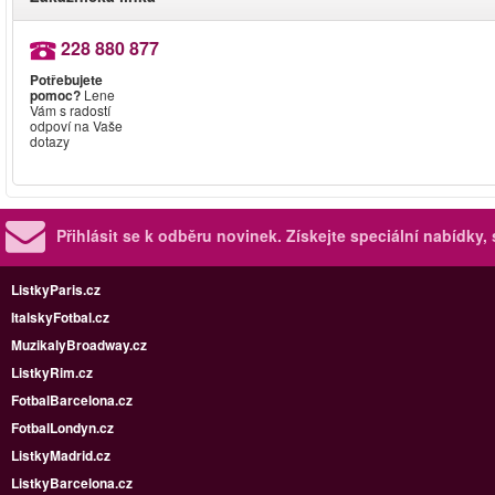
228 880 877
Potřebujete
pomoc?
Lene
Vám s radostí
odpoví na Vaše
dotazy
Přihlásit se k odběru novinek.
Získejte speciální nabídky,
ListkyParis.cz
ItalskyFotbal.cz
MuzikalyBroadway.cz
ListkyRim.cz
FotbalBarcelona.cz
FotbalLondyn.cz
ListkyMadrid.cz
ListkyBarcelona.cz