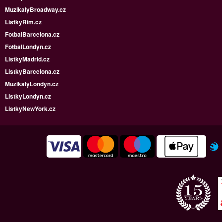
MuzikalyBroadway.cz
ListkyRim.cz
FotbalBarcelona.cz
FotbalLondyn.cz
ListkyMadrid.cz
ListkyBarcelona.cz
MuzikalyLondyn.cz
ListkyLondyn.cz
ListkyNewYork.cz