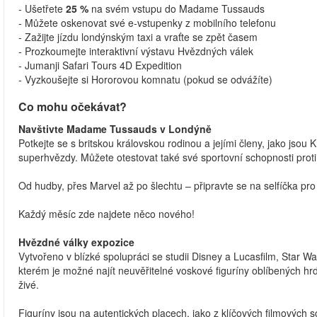
- Ušetřete
25 %
na svém vstupu do Madame Tussauds
- Můžete oskenovat své e-vstupenky z mobilního telefonu
- Zažijte jízdu londýnským taxi a vraťte se zpět časem
- Prozkoumejte interaktivní výstavu Hvězdných válek
- Jumanji Safari Tours 4D Expedition
- Vyzkoušejte si Hororovou komnatu (pokud se odvážíte)
Co mohu očekávat?
Navštivte Madame Tussauds v Londýně
Potkejte se s britskou královskou rodinou a jejími členy, jako jsou Kr
superhvězdy. Můžete otestovat také své sportovní schopnosti prot
Od hudby, přes Marvel až po šlechtu – připravte se na selfíčka 
Každý měsíc zde najdete něco nového!
Hvězdné války expozice
Vytvořeno v blízké spolupráci se studii Disney a Lucasfilm, Star 
kterém je možné najít neuvěřitelné voskové figuríny oblíbených hrd
živé.
Figuríny jsou na autentických placech, jako z klíčových filmových