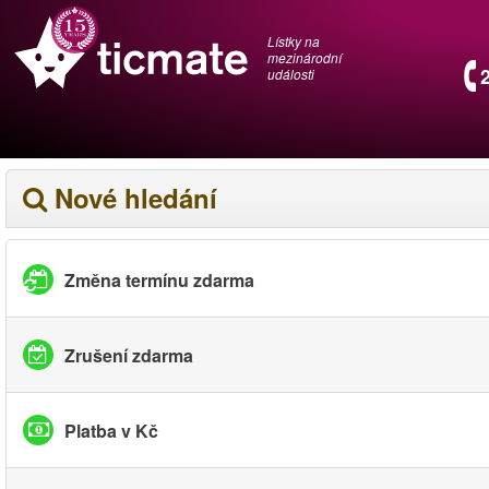
Lístky na
mezinárodní
události
Nové hledání
Změna termínu zdarma
Zrušení zdarma
Platba v Kč