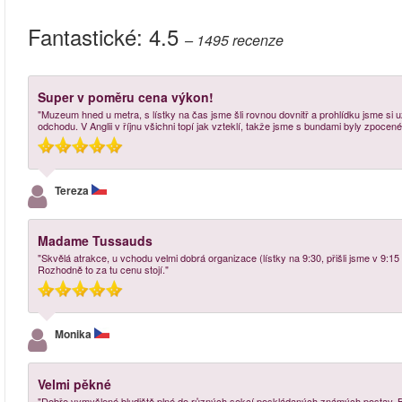
Fantastické:
4.5
– 1495
recenze
Super v poměru cena výkon!
"Muzeum hned u metra, s lístky na čas jsme šli rovnou dovnitř a prohlídku jsme si už
odchodu. V Anglii v říjnu všichni topí jak vzteklí, takže jsme s bundami byly zpocen
Tereza
Madame Tussauds
"Skvělá atrakce, u vchodu velmi dobrá organizace (lístky na 9:30, přišli jsme v 9:15 a
Rozhodně to za tu cenu stojí."
Monika
Velmi pěkné
"Dobře vymyšlené bludiště plné do různých sekcí poskládaných známých postav. Bo