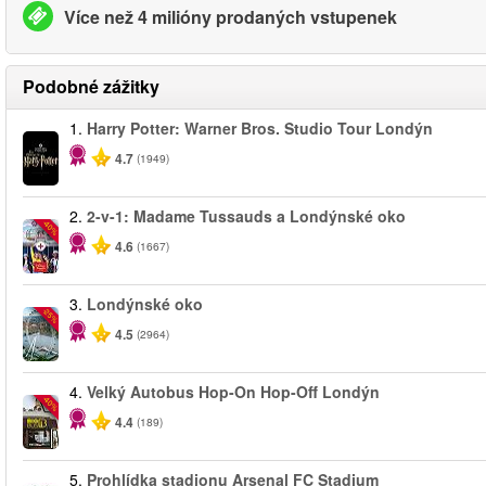
Více než 4 milióny prodaných vstupenek
Podobné zážitky
1.
Harry Potter: Warner Bros. Studio Tour Londýn
4.7
(1949)
2.
2-v-1: Madame Tussauds a Londýnské oko
-40%
4.6
(1667)
3.
Londýnské oko
-25%
4.5
(2964)
4.
Velký Autobus Hop-On Hop-Off Londýn
-40%
4.4
(189)
5.
Prohlídka stadionu Arsenal FC Stadium