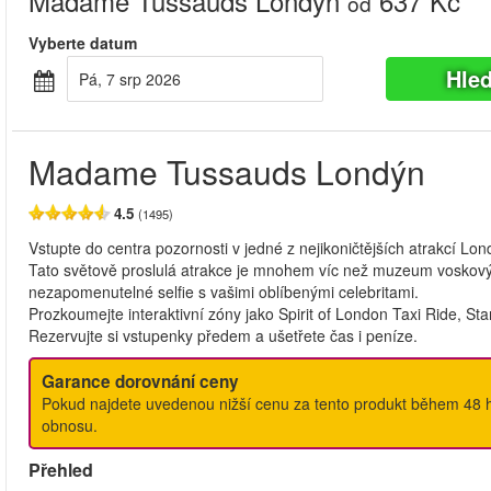
Madame Tussauds Londýn
637 Kč
od
Vyberte datum
Hle
Pá, 7 srp 2026
Madame Tussauds Londýn
4.5
(1495)
Vstupte do centra pozornosti v jedné z nejikoničtějších atrakcí
Tato světově proslulá atrakce je mnohem víc než muzeum voskových 
nezapomenutelné selfie s vašimi oblíbenými celebritami.
Prozkoumejte interaktivní zóny jako Spirit of London Taxi Ride, 
Rezervujte si vstupenky předem a ušetřete čas i peníze.
Garance dorovnání ceny
Pokud najdete uvedenou nižší cenu za tento produkt během 48 h
obnosu.
Přehled