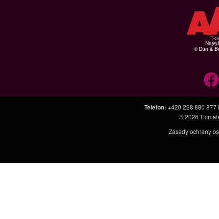
Nejvyš
© Dun & Br
Telefon
:
+420 228 880 877
© 2026
Ticmat
Zásady ochrany os