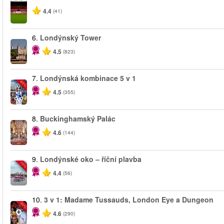
4.4
(41)
6.
Londýnský Tower
4.5
(823)
7.
Londýnská kombinace 5 v 1
-60%
4.5
(355)
8.
Buckinghamský Palác
4.6
(144)
9.
Londýnské oko – říční plavba
-10%
4.4
(56)
10.
3 v 1: Madame Tussauds, London Eye a Dungeon
-30%
4.6
(290)