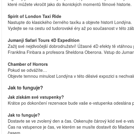
které můžete vkročit jako do ikonických momentů filmové historie.
Spirit of London Taxi Ride
Nastupte do klasického černého taxíku a objevte historii Londýna.
Vydejte se na cestu od tudorovské éry až po současnost v této zá
Jumanji Safari Tours 4D Expedition
Zažij své nejdivočejší dobrodružství! Úžasné 4D efekty tě vtáhn
Franklina Finbara a profesora Sheldona Oberona. Vstup do Jumanji
Chamber of Horrors
Pokud se odvážíte…
Objevte temnou minulost Londýna v této děsivé expozici s nechvalně
Jak to funguje?
Jak získám své vstupenky?
Krátce po dokončení rezervace bude vaše e-vstupenka odeslána p
Jak to funguje?
Dostavte se ve zvolený den a čas. Oskenujte čárový kód své e-v
Čas na vstupence je čas, ve kterém se musíte dostavit do Madam
časem.