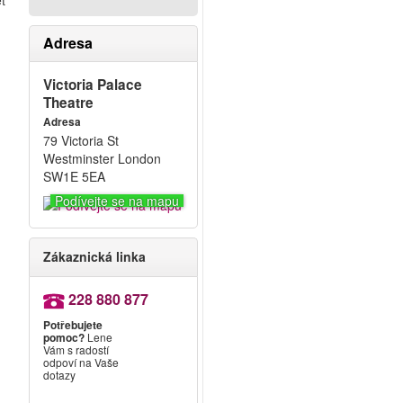
t
Adresa
Victoria Palace
Theatre
Adresa
79 Victoria St
Westminster London
SW1E 5EA
Podívejte se na mapu
Zákaznická linka
228 880 877
Potřebujete
pomoc?
Lene
a
Vám s radostí
odpoví na Vaše
dotazy