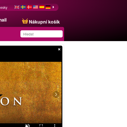
esky
ail
Nákupní košík
×
Produkt byl uložen na
váš seznam