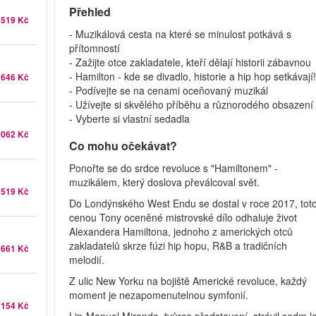
Přehled
519 Kč
- Muzikálová cesta na které se minulost potkává s
přítomností
- Zažijte otce zakladatele, kteří dělají historii zábavnou
- Hamilton - kde se divadlo, historie a hip hop setkávají
 646 Kč
- Podívejte se na cenami oceňovaný muzikál
- Užívejte si skvělého příběhu a různorodého obsazen
- Vyberte si vlastní sedadla
 062 Kč
Co mohu očekávat?
Ponořte se do srdce revoluce s "Hamiltonem" -
muzikálem, který doslova převálcoval svět.
519 Kč
Do Londýnského West Endu se dostal v roce 2017, tot
cenou Tony oceněné mistrovské dílo odhaluje život
Alexandera Hamiltona, jednoho z amerických otců
zakladatelů skrze fúzi hip hopu, R&B a tradičních
 661 Kč
melodií.
Z ulic New Yorku na bojiště Americké revoluce, každý
moment je nezapomenutelnou symfonií.
 154 Kč