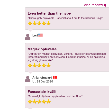
Více recenzí
Even better than the hype
"Thoroughly enjoyable -- special shout out to the hilarious King!"
Lori
Magisk oplevelse
"Det var en magisk oplevelse. Victoria Teatret er et smukt gammelt
teateret med højt serviceniveau. Hamilton musical er en oplevelse
jeg aldrig glemmer❤️"
Anja toftgaard
Út, 28 čec 2026
Fantastiskt kväll!
"Är otroligt nöjd med upplevelsen av Hamilton."