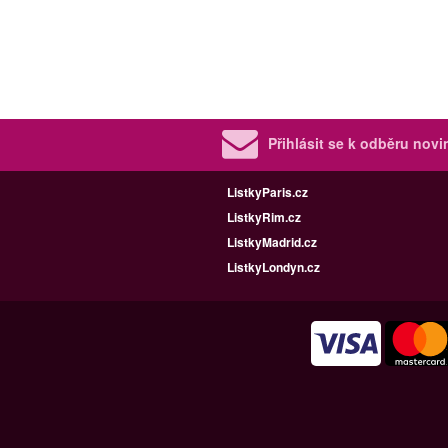
Přihlásit se k odběru nov
ListkyParis.cz
ListkyRim.cz
ListkyMadrid.cz
ListkyLondyn.cz