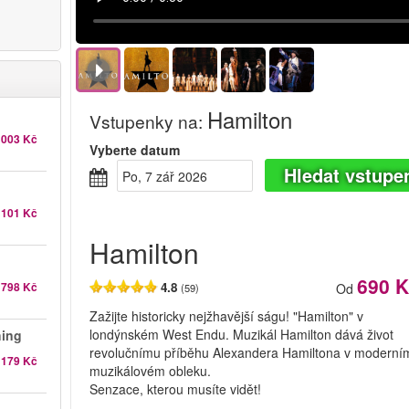
Hamilton
Vstupenky na
:
 003 Kč
Vyberte datum
Hledat vstupe
Po, 7 zář 2026
 101 Kč
Hamilton
690 
 798 Kč
4.8
Od
(59)
Zažijte historicky nejžhavější ságu! "Hamilton" v
londýnském West Endu. Muzikál Hamilton dává život
hing
revolučnímu příběhu Alexandera Hamiltona v moderní
179 Kč
muzikálovém obleku.
Senzace, kterou musíte vidět!