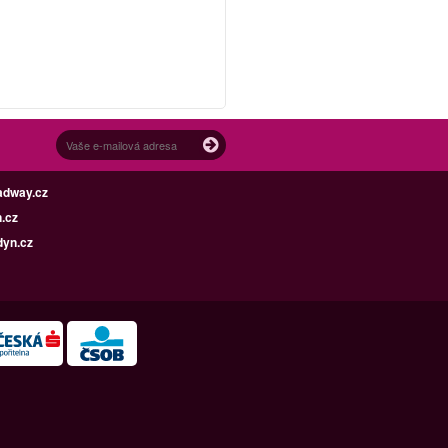
adway.cz
.cz
dyn.cz