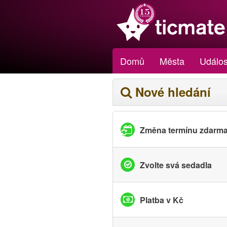
Domů
Města
Událos
Nové hledání
Změna termínu zdarm
Zvolte svá sedadla
Platba v Kč