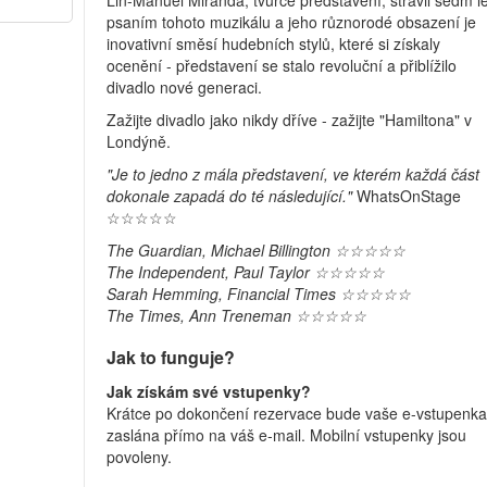
Lin-Manuel Miranda, tvůrce představení, strávil sedm le
psaním tohoto muzikálu a jeho různorodé obsazení je
inovativní směsí hudebních stylů, které si získaly
ocenění - představení se stalo revoluční a přiblížilo
divadlo nové generaci.
Zažijte divadlo jako nikdy dříve - zažijte "Hamiltona" v
Londýně.
"Je to jedno z mála představení, ve kterém každá část
dokonale zapadá do té následující."
WhatsOnStage
☆☆☆☆☆
The Guardian, Michael Billington ☆☆☆☆☆
The Independent, Paul Taylor ☆☆☆☆☆​
Sarah Hemming, Financial Times ☆☆☆☆☆​
The Times, Ann Treneman ☆☆☆☆☆​
Jak to funguje?
Jak získám své vstupenky?
Krátce po dokončení rezervace bude vaše e-vstupenk
zaslána přímo na váš e-mail. Mobilní vstupenky jsou
povoleny.