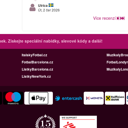
Ulrica
Út, 2 čer 2026
Více recenzí
inek.
Získejte speciální nabídky, slevové kódy a další!
ItalskyFotbal.cz
MuzikalyBro
FotbalBarcelona.cz
FotbalLondyn
ListkyBarcelona.cz
MuzikalyLon
ListkyNewYork.cz
WE SUPPORT