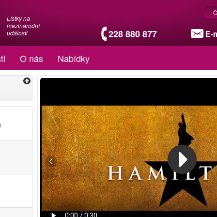
Č
Lístky na
mezinárodní
228 880 877
E-m
události
ti
O nás
Nabídky
a