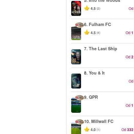
5.
Into the Woods
-40%
4.5
Od
(2)
6.
Fulham FC
4.5
Od
1
(4)
7.
The Last Ship
Od
2
8.
You & It
Od
9.
QPR
Od
1
10.
Millwall FC
4.0
Od
332
(1)