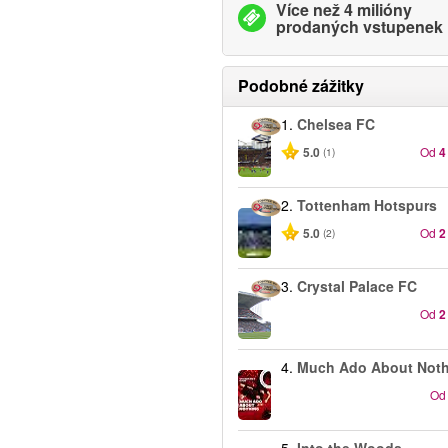
Více než 4 milióny
prodaných vstupenek
Podobné zážitky
1.
Chelsea FC
5.0
Od
4
(1)
2.
Tottenham Hotspurs
5.0
Od
2
(2)
3.
Crystal Palace FC
Od
2
4.
Much Ado About Not
Od