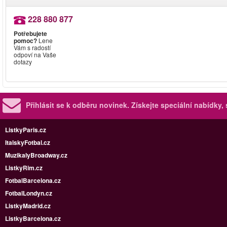
228 880 877
Potřebujete
pomoc?
Lene
Vám s radostí
odpoví na Vaše
dotazy
Přihlásit se k odběru novinek.
Získejte speciální nabídky,
ListkyParis.cz
ItalskyFotbal.cz
MuzikalyBroadway.cz
ListkyRim.cz
FotbalBarcelona.cz
FotbalLondyn.cz
ListkyMadrid.cz
ListkyBarcelona.cz