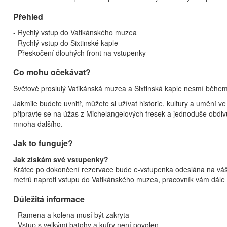
Přehled
- Rychlý vstup do Vatikánského muzea
- Rychlý vstup do Sixtinské kaple
- Přeskočení dlouhých front na vstupenky
Co mohu očekávat?
Světově proslulý Vatikánská muzea a Sixtinská kaple nesmí běhe
Jakmile budete uvnitř, můžete si užívat historie, kultury a umění 
připravte se na úžas z Michelangelových fresek a jednoduše obdiv
mnoha dalšího.
Jak to funguje?
Jak získám své vstupenky?
Krátce po dokončení rezervace bude e-vstupenka odeslána na váš 
metrů naproti vstupu do Vatikánského muzea, pracovník vám dál
Důležitá informace
- Ramena a kolena musí být zakryta
- Vstup s velkými batohy a kufry není povolen