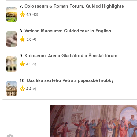
7.
Colosseum & Roman Forum: Guided Highlights
4.7
(43)
8.
Vatican Museums: Guided tour in English
5.0
(4)
9.
Koloseum, Aréna Gladiátorů a Římské fórum
4.5
(2)
10.
Bazilika svatého Petra a papežské hrobky
4.4
(5)