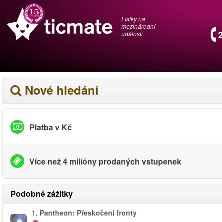
Lístky na
mezinárodní
události
Nové hledání
Platba v Kč
Více než 4 milióny prodaných vstupenek
Podobné zážitky
1.
Pantheon: Přeskočení fronty