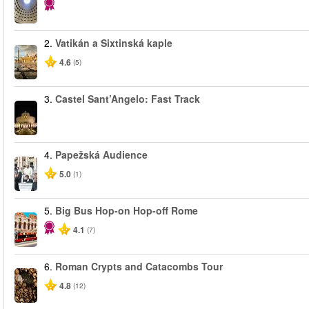
2.
Vatikán a Sixtinská kaple
4.6
(5)
3.
Castel Sant’Angelo: Fast Track
4.
Papežská Audience
5.0
(1)
5.
Big Bus Hop-on Hop-off Rome
4.1
(7)
6.
Roman Crypts and Catacombs Tour
4.8
(12)