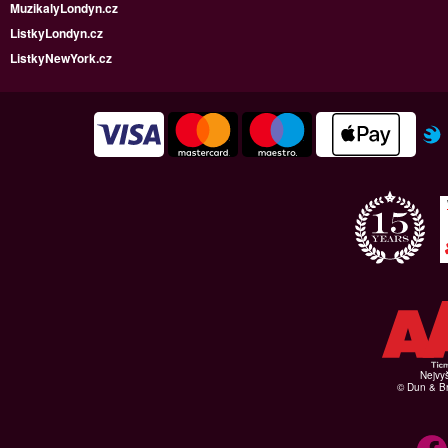
MuzikalyLondyn.cz
ListkyLondyn.cz
ListkyNewYork.cz
Nejvyš
© Dun & Br