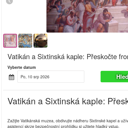
Vatikán a Sixtinská kaple: Přeskočte fro
Vyberte datum
Hle
Po, 10 srp 2026
Vatikán a Sixtinská kaple: Přes
Zažijte Vatikánská muzea, obdivujte nádheru Sixtinské kapel a uží
asistencí skrze bezpečnostní prohlídku si užijete hladký vstup.