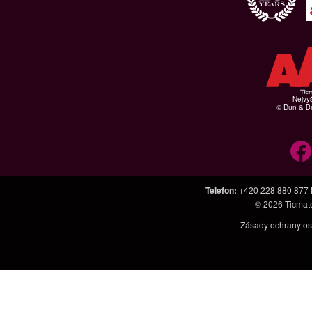
Nejvyš
© Dun & Br
Telefon
:
+420 228 880 877
© 2026
Ticmat
Zásady ochrany os