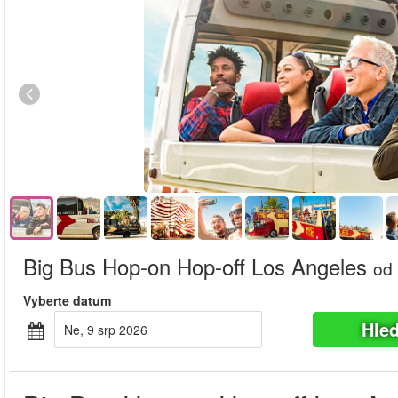
Big Bus Hop-on Hop-off Los Angeles
od
Vyberte datum
Hle
Ne, 9 srp 2026