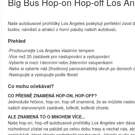
Big Bus Hop-on Hop-off Los An
Naše autobusové prohlídky Los Angeles poskytují perfektní úvod d
budov, náměstí a atrakcí z horní paluby našich autobusů.
Přehled
-Prozkoumejte Los Angeles vlastním tempem
-Více než 20 zastávek pro nastupování a vystupování
-Vyberte si mezi 1denními nebo 2denními vstupenkami
-Nebo si vyberte náš 2hodinový panoramatický okruh po domech ce
-Nastupujte a vystupujte podle libosti
Co mohu očekávat?
CO PŘESNĚ ZNAMENÁ HOP-ON, HOP-OFF?
Jednoduše řečeno, hop-on, hop-off znamená, že se můžete nastoupi
našich stanovených zastávek, tolikrát, kolikrát chcete.
ALE ZNAMENÁ TO O MNOHEM VÍCE...
Naše hop-on, hop-off autobusové prohlídky Los Angeles vám dávají 
rozhodnout zůstat na palubě po celou dobu trasy a nechat nás, a
zastávkách, které chcete podrobněji prozkoumat. Jakmile si vše proh