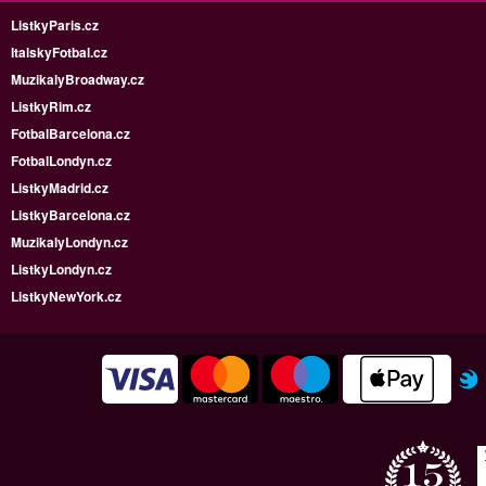
ListkyParis.cz
ItalskyFotbal.cz
MuzikalyBroadway.cz
ListkyRim.cz
FotbalBarcelona.cz
FotbalLondyn.cz
ListkyMadrid.cz
ListkyBarcelona.cz
MuzikalyLondyn.cz
ListkyLondyn.cz
ListkyNewYork.cz