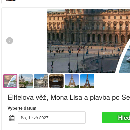
Eiffelova věž, Mona Lisa a plavba po Se
Vyberte datum
Hle
So, 1 kvě 2027