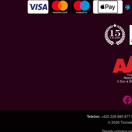
Nejvyš
© Dun & Br
Telefon
:
+420 228 880 877
© 2026
Ticmat
Zásady ochrany os