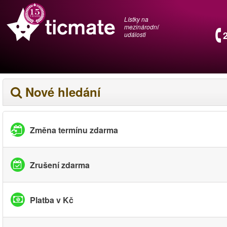
Lístky na
mezinárodní
události
Nové hledání
Změna termínu zdarma
Zrušení zdarma
Platba v Kč