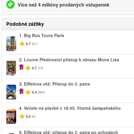
Více než 4 milióny prodaných vstupenek
Podobné zážitky
1.
Big Bus Tours Paris
4.7
(21)
2.
Louvre Přednostní přístup k obrazu Mona Lisa
4.7
(12)
3.
Eiffelova věž: Přístup do 2. patra
4.4
(264)
4.
Večeře na plavbě v 18:45. Včetně šampaňského
4.0
(4)
5.
Eiffelova věž: přístup do 2. patra po schodech