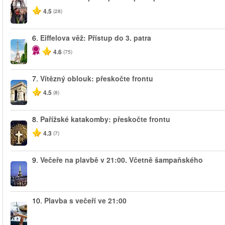
4.5
(28)
6.
Eiffelova věž: Přístup do 3. patra
4.6
(75)
7.
Vítězný oblouk: přeskočte frontu
4.5
(8)
8.
Pařížské katakomby: přeskočte frontu
4.3
(7)
9.
Večeře na plavbě v 21:00. Včetně šampaňského
10.
Plavba s večeří ve 21:00