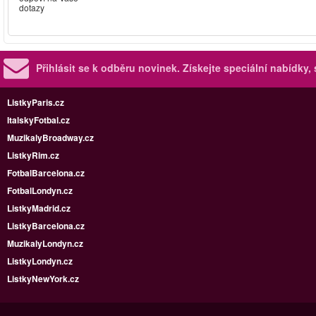
dotazy
Přihlásit se k odběru novinek.
Získejte speciální nabídky,
ListkyParis.cz
ItalskyFotbal.cz
MuzikalyBroadway.cz
ListkyRim.cz
FotbalBarcelona.cz
FotbalLondyn.cz
ListkyMadrid.cz
ListkyBarcelona.cz
MuzikalyLondyn.cz
ListkyLondyn.cz
ListkyNewYork.cz