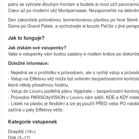
patro se vyhnete dlouhým frontám a budete si moci užít panoramati
Cœur až po moderní věž Montparnasse. Nezapomeňte na skleněnou p
Den zakončete pohodovou, komentovanou plavbou po řece Seině. P
Dame po Grand Palais, a vychutnejte si kouzlo Paříže z jiné perspe
Jak to funguje?
Jak získám své vstupenky?
Vaše e-vstupenky vám budou zaslány e-mailem krátce po dokonče
Důležité informace:
- Nejedná se o prohlídku s průvodcem, ale o rychlý vstup s průvo
- Vstup na Eiffelovu věž může být ovlivněn bezpečnostními kontro
které někdy přesáhnou hodinu.
- Vstup do Louvru podléhá plánu Vigipirate – bezpečnostní kontro
- Průvodce PARISCityVISION v Louvru vám sdělí, KDE a KDY máte b
- Lístek na plavbu je flexibilní a lze jej použít PŘED nebo PO návšt
začíná u paty Eiffelovy věže.
Kategorie vstupenek
Dospělý (18+)
Dítě (3–17)