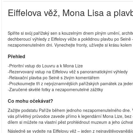
Eiffelova věž, Mona Lisa a pla
Splňte si svůj pařížský sen s kouzelným dnem plným umění, archi
dechberoucí výhledy z Eiffelovy věže a poklidnou plavbu po Seině –
nezapomenutelném dni. Vynechejte fronty, užívejte si krásu kolem
Přehled
-Prioritní vstup do Louvru a k Mona Lize
-Rezervovaný vstup na Eiffelovu věž s panoramatickými výhledy
-Relaxační plavba po Seině s živým komentářem
-Prozkoumejte tři z nejvýznamnějších pařížských památek za jede
-Zaručené skvělé fotky a nezapomenutelné zážitky
Co mohu očekávat?
Zažijte podstatu Paříže během jednoho nezapomenutelného dne. 
vás přívětivý průvodce zavede přímo k legendární Mona Lize, bez č
dílem si můžete na vlastní pěst prohlédnout muzeum a jeho úchvatn
Následně se vydejte na Eiffelovu věž – jeden z nejnavštěvovanějš