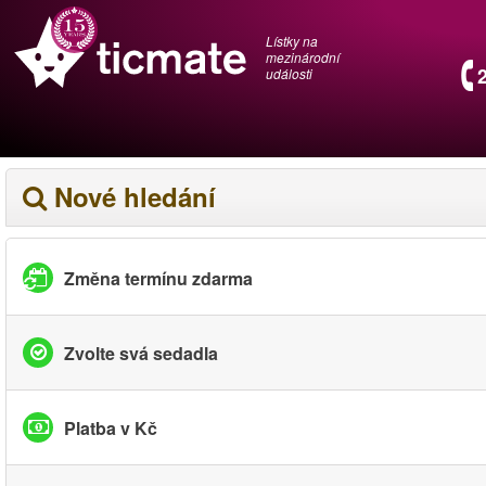
Lístky na
mezinárodní
události
Nové hledání
Změna termínu zdarma
Zvolte svá sedadla
Platba v Kč