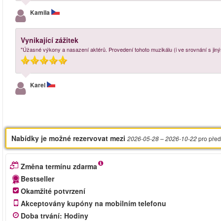
Kamila
Vynikající zážitek
"Úžasné výkony a nasazení aktérů. Provedení tohoto muzikálu (i ve srovnání s jiný
Karel
Nabídky je možné rezervovat mezi
pro před
2026-05-28
– 2026-10-22
Změna termínu zdarma
Bestseller
Okamžité potvrzení
Akceptovány kupóny na mobilním telefonu
Doba trvání
:
Hodiny