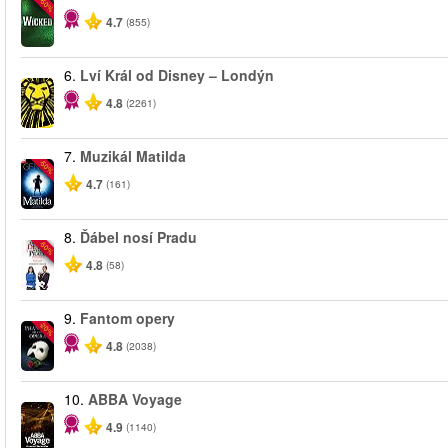
-50%
4.7
(855)
6.
Lví Král od Disney – Londýn
4.8
(2261)
7.
Muzikál Matilda
-50%
4.7
(161)
8.
Ďábel nosí Pradu
-50%
4.8
(58)
9.
Fantom opery
-20%
4.8
(2038)
10.
ABBA Voyage
4.9
(1140)