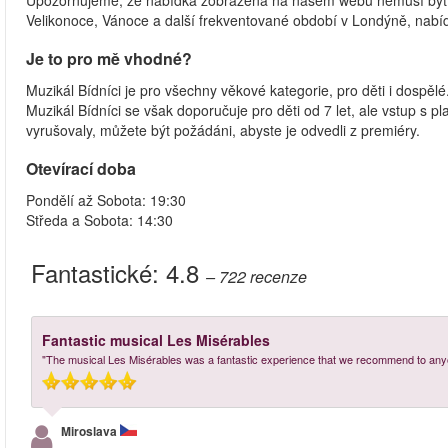
Upozorňujeme, že nabídka zobrazená na našem webu nemusí být p
Velikonoce, Vánoce a další frekventované období v Londýně, nabí
Je to pro mě vhodné?
Muzikál Bídníci je pro všechny věkové kategorie, pro děti i dospělé.
Muzikál Bídníci se však doporučuje pro děti od 7 let, ale vstup s 
vyrušovaly, můžete být požádáni, abyste je odvedli z premiéry.
Otevírací doba
Pondělí až Sobota: 19:30
Středa a Sobota: 14:30
Fantastické:
4.8
– 722
recenze
Fantastic musical Les Misérables
"The musical Les Misérables was a fantastic experience that we recommend to anyone 
Miroslava