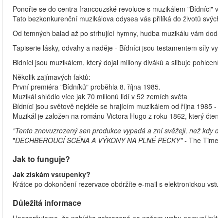
Ponořte se do centra francouzské revoluce s muzikálem "Bídníci"
Tato bezkonkurenční muzikálova odysea vás přilíká do životů svýc
Od temných balad až po strhující hymny, hudba muzikálu vám dod
Tapiserie lásky, odvahy a naděje - Bídníci jsou testamentem síly v
Bidníci jsou muzikálem, který dojal miliony diváků a slibuje pohlc
Několik zajímavých faktů:
První premiéra "Bídníků" proběhla 8. října 1985.
Muzikál shlédlo více jak 70 milionů lidí v 52 zemích světa
Bídníci jsou světově nejdéle se hrajícím muzikálem od října 1985 
Muzikál je založen na románu Victora Hugo z roku 1862, který čten
"Tento znovuzrozený sen produkce vypadá a zní svěžeji, než kdy d
"
DECHBEROUCÍ SCÉNA A VÝKONY NA PLNÉ PECKY" -
The Tim
Jak to funguje?
Jak získám vstupenky?
Krátce po dokončení rezervace obdržíte e-mail s elektronickou vs
Důležitá informace