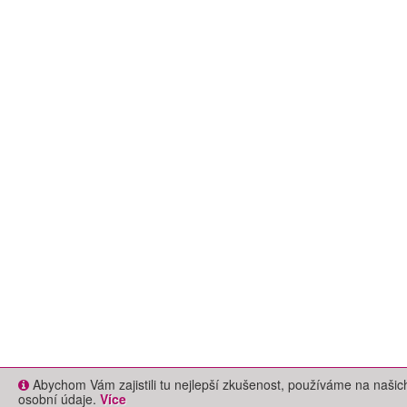
Abychom Vám zajistili tu nejlepší zkušenost, používáme na naš
osobní údaje.
Více