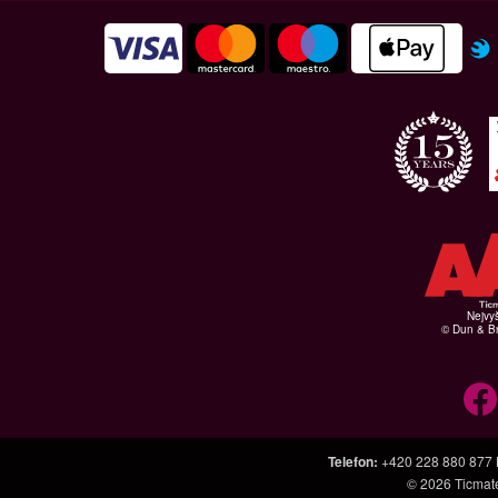
Nejvyš
© Dun & Br
Telefon
:
+420 228 880 877
© 2026
Ticmat