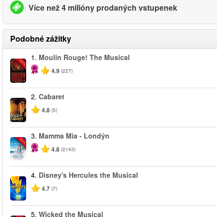
Více než 4 milióny prodaných vstupenek
Podobné zážitky
1.
Moulin Rouge! The Musical
-50%
4.9
(227)
2.
Cabaret
4.8
(5)
3.
Mamma Mia - Londýn
-40%
4.8
(2143)
4.
Disney's Hercules the Musical
4.7
(7)
5.
Wicked the Musical