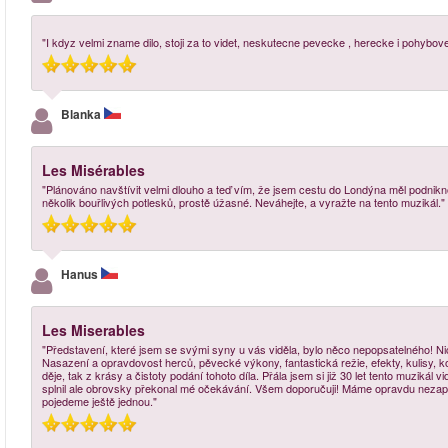
"I kdyz velmi zname dilo, stoji za to videt, neskutecne pevecke , herecke i pohybo
Blanka
Les Misérables
"Plánováno navštívit velmi dlouho a teď vím, že jsem cestu do Londýna měl podnik
několik bouřlivých potlesků, prostě úžasné. Neváhejte, a vyražte na tento muzikál."
Hanus
Les Miserables
"Představení, které jsem se svými syny u vás viděla, bylo něco nepopsatelného! Ni
Nasazení a opravdovost herců, pěvecké výkony, fantastická režie, efekty, kulisy, k
děje, tak z krásy a čistoty podání tohoto díla. Přála jsem si již 30 let tento muzikál
splnil ale obrovsky překonal mé očekávání. Všem doporučuji! Máme opravdu nezapo
pojedeme ještě jednou."