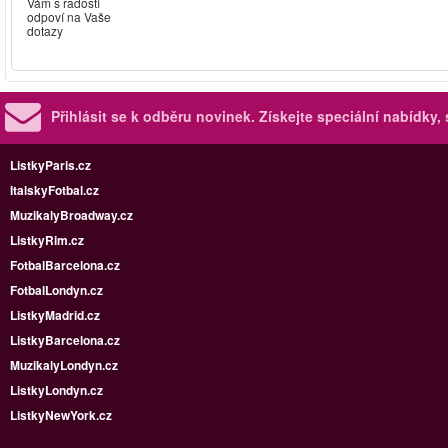
Vám s radostí
odpoví na Vaše
dotazy
Přihlásit se k odběru novinek.
Získejte speciální nabídky,
ListkyParis.cz
ItalskyFotbal.cz
MuzikalyBroadway.cz
ListkyRim.cz
FotbalBarcelona.cz
FotbalLondyn.cz
ListkyMadrid.cz
ListkyBarcelona.cz
MuzikalyLondyn.cz
ListkyLondyn.cz
ListkyNewYork.cz