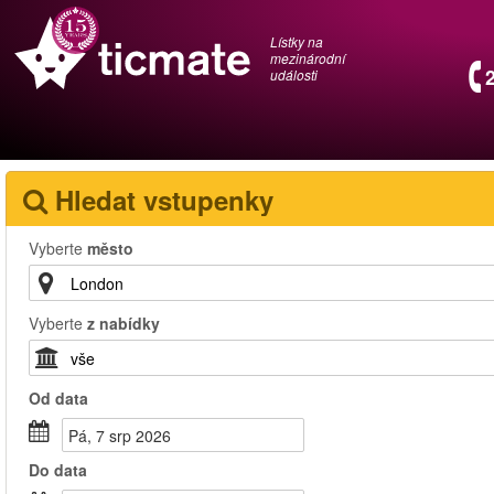
Lístky na
mezinárodní
události
Hledat vstupenky
Vyberte
město
Vyberte
z nabídky
Od
data
Pá, 7 srp 2026
Do
data