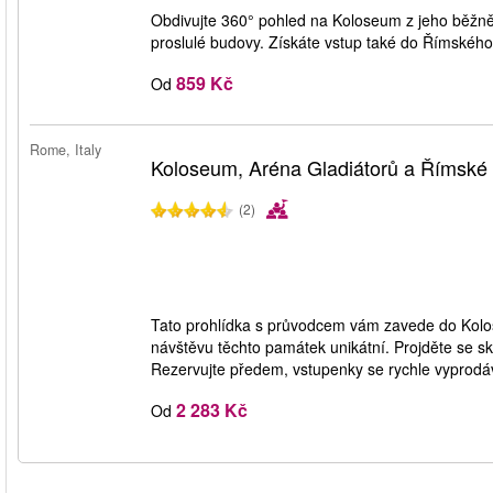
Obdivujte 360° pohled na Koloseum z jeho běžně 
proslulé budovy. Získáte vstup také do Římského
859 Kč
Od
Rome, Italy
Koloseum, Aréna Gladiátorů a Římské
(2)
Tato prohlídka s průvodcem vám zavede do Kolos
návštěvu těchto památek unikátní. Projděte se skr
Rezervujte předem, vstupenky se rychle vyprodá
2 283 Kč
Od