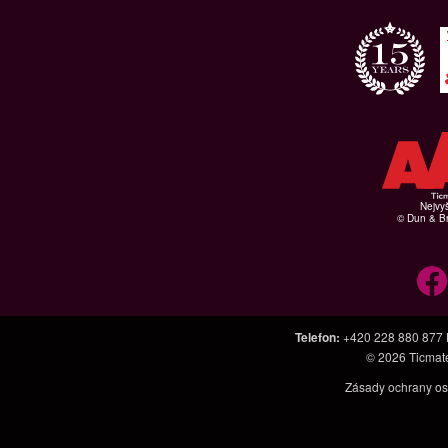
Nejvyš
© Dun & Br
Telefon
:
+420 228 880 877
© 2026
Ticmat
Zásady ochrany os