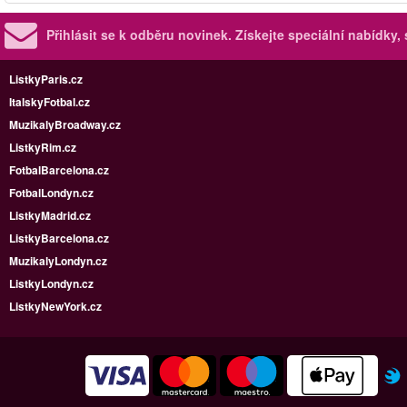
Přihlásit se k odběru novinek.
Získejte speciální nabídky,
ListkyParis.cz
ItalskyFotbal.cz
MuzikalyBroadway.cz
ListkyRim.cz
FotbalBarcelona.cz
FotbalLondyn.cz
ListkyMadrid.cz
ListkyBarcelona.cz
MuzikalyLondyn.cz
ListkyLondyn.cz
ListkyNewYork.cz