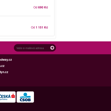
Od
690 Kč
Od
1 151 Kč
adway.cz
.cz
dyn.cz