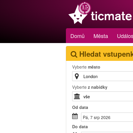
Domů
Města
Událos
Hledat vstupen
Vyberte
město
Vyberte
z nabídky
Od
data
Pá, 7 srp 2026
Do
data