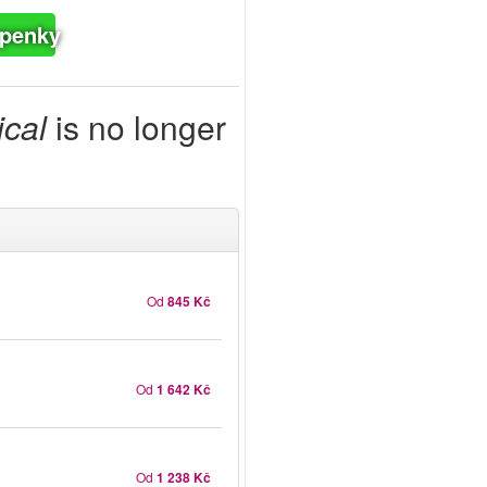
upenky
ical
is no longer
Od
845 Kč
Od
1 642 Kč
Od
1 238 Kč