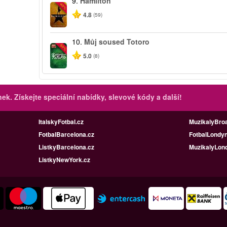
9.
Hamilton
-40%
4.8
(59)
10.
Můj soused Totoro
-50%
5.0
(8)
inek.
Získejte speciální nabídky, slevové kódy a další!
ItalskyFotbal.cz
MuzikalyBro
FotbalBarcelona.cz
FotbalLondyn
ListkyBarcelona.cz
MuzikalyLon
ListkyNewYork.cz