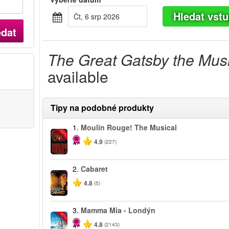
Hledat vst
Čt, 6 srp 2026
edat
The Great Gatsby the Mus
available
Tipy na podobné produkty
1.
Moulin Rouge! The Musical
-50%
4.9
(227)
2.
Cabaret
4.8
(5)
3.
Mamma Mia - Londýn
-40%
4.8
(2143)