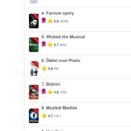
4.
Fantom opery
-20%
4.8
(2038)
5.
Wicked the Musical
-50%
4.7
(855)
6.
Ďábel nosí Pradu
-50%
4.8
(58)
7.
Bídníci
-40%
4.8
(722)
8.
Muzikál Matilda
-50%
4.7
(161)