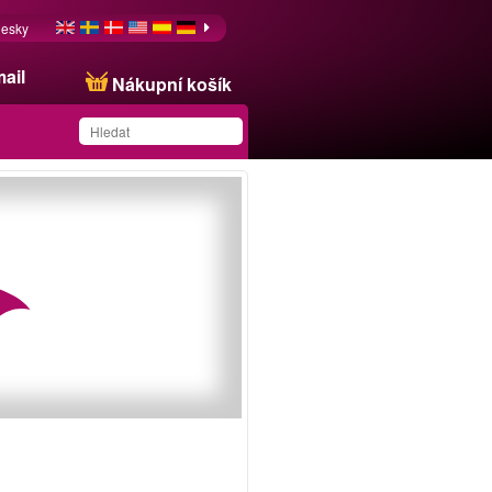
esky
ail
Nákupní košík
Produkt byl uložen na
váš seznam