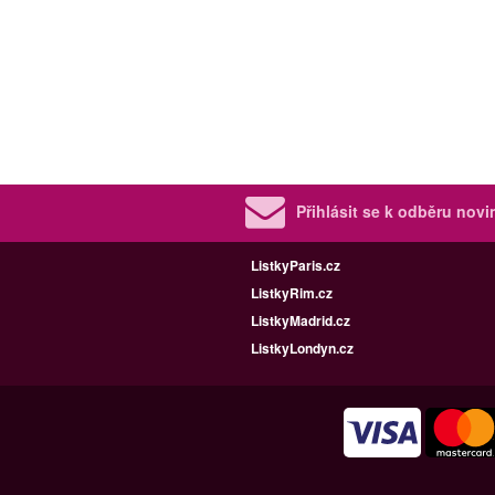
Přihlásit se k odběru nov
ListkyParis.cz
ListkyRim.cz
ListkyMadrid.cz
ListkyLondyn.cz