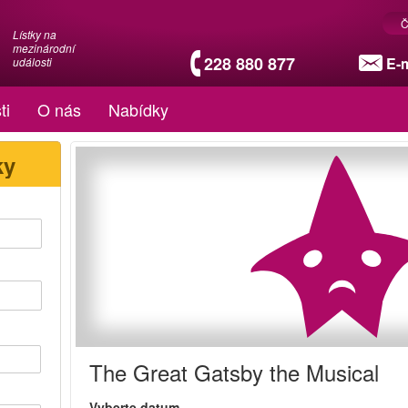
Č
Lístky na
mezinárodní
228 880 877
E-m
události
ti
O nás
Nabídky
ky
The Great Gatsby the Musical
Vyberte datum