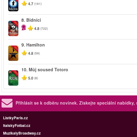
4.7
(161)
8.
Bídníci
-40%
4.8
(722)
9.
Hamilton
-40%
4.8
(59)
10.
Můj soused Totoro
-50%
5.0
(8)
Přihlásit se k odběru novinek.
Získejte speciální nabídky,
ListkyParis.cz
ItalskyFotbal.cz
MuzikalyBroadway.cz