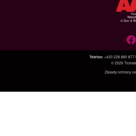
Nejvyš
© Dun & Br
Telefon
:
+420 228 880 877
© 2026
Ticmat
Zásady ochrany os