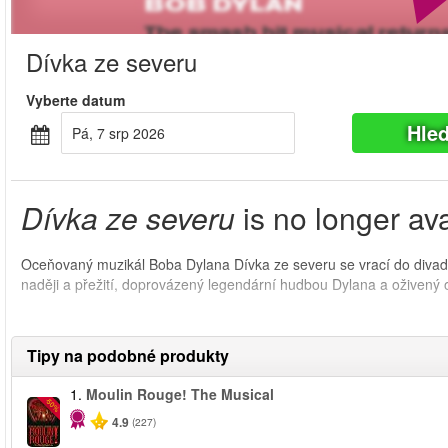
Dívka ze severu
Vyberte datum
Hle
Pá, 7 srp 2026
Dívka ze severu
is no longer ava
Oceňovaný muzikál Boba Dylana Dívka ze severu se vrací do divadl
naději a přežití, doprovázený legendární hudbou Dylana a oživ
Tipy na podobné produkty
1.
Moulin Rouge! The Musical
-50%
4.9
(227)