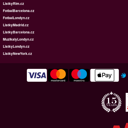
ListkyRim.cz
FotbalBarcelona.cz
FotbalLondyn.cz
ListkyMadrid.cz
ListkyBarcelona.cz
MuzikalyLondyn.cz
ListkyLondyn.cz
ListkyNewYork.cz