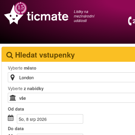
Lístky na
mezinárodní
události
Hledat vstupenky
Vyberte
město
Vyberte
z nabídky
Od
data
So, 8 srp 2026
Do
data