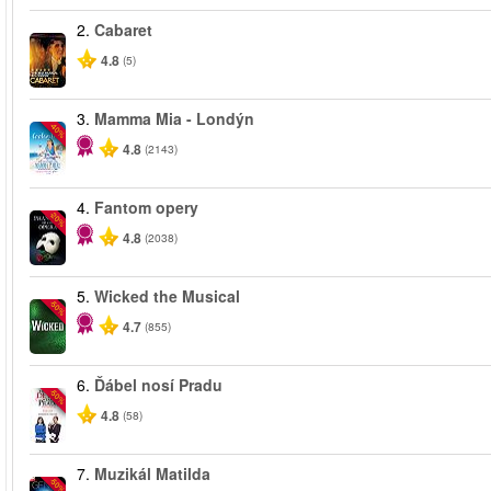
2.
Cabaret
4.8
(5)
3.
Mamma Mia - Londýn
-40%
4.8
(2143)
4.
Fantom opery
-20%
4.8
(2038)
5.
Wicked the Musical
-50%
4.7
(855)
6.
Ďábel nosí Pradu
-50%
4.8
(58)
7.
Muzikál Matilda
-50%