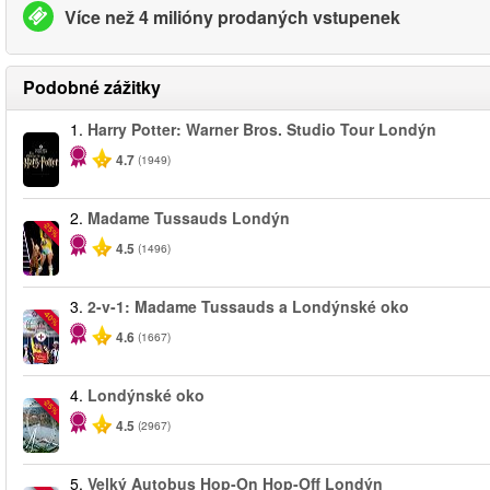
Více než 4 milióny prodaných vstupenek
Podobné zážitky
1.
Harry Potter: Warner Bros. Studio Tour Londýn
4.7
(1949)
2.
Madame Tussauds Londýn
-25%
4.5
(1496)
3.
2-v-1: Madame Tussauds a Londýnské oko
-40%
4.6
(1667)
4.
Londýnské oko
-25%
4.5
(2967)
5.
Velký Autobus Hop-On Hop-Off Londýn