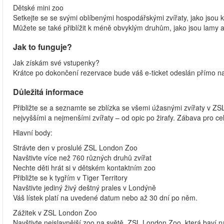
Dětské mini zoo
Setkejte se se svými oblíbenými hospodářskými zvířaty, jako jsou kr
Můžete se také přiblížit k méně obvyklým druhům, jako jsou lamy a
Jak to funguje?
Jak získám své vstupenky?
Krátce po dokončení rezervace bude váš e-ticket odeslán přímo na
Důležitá informace
Přibližte se a seznamte se zblízka se všemi úžasnými zvířaty v ZSL
nejvyššími a nejmenšími zvířaty – od opic po žirafy. Zábava pro c
Hlavní body:
Strávte den v proslulé ZSL London Zoo
Navštivte více než 760 různých druhů zvířat
Nechte děti hrát si v dětském kontaktním zoo
Přibližte se k tygřím v Tiger Territory
Navštivte jediný živý deštný prales v Londýně
Váš lístek platí na uvedené datum nebo až 30 dní po něm.
Zážitek v ZSL London Zoo
Navštivte nejslavnější zoo na světě, ZSL London Zoo, která baví 