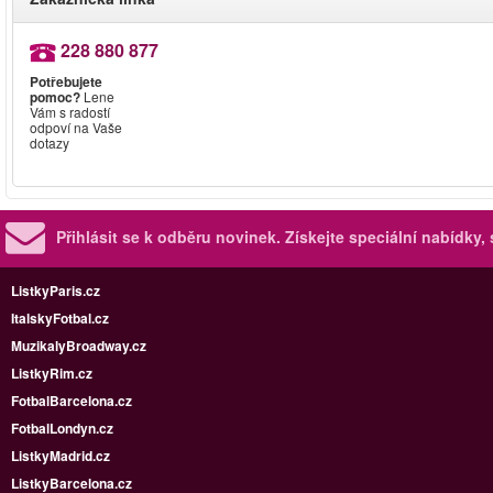
228 880 877
Potřebujete
pomoc?
Lene
Vám s radostí
odpoví na Vaše
dotazy
Přihlásit se k odběru novinek.
Získejte speciální nabídky,
ListkyParis.cz
ItalskyFotbal.cz
MuzikalyBroadway.cz
ListkyRim.cz
FotbalBarcelona.cz
FotbalLondyn.cz
ListkyMadrid.cz
ListkyBarcelona.cz