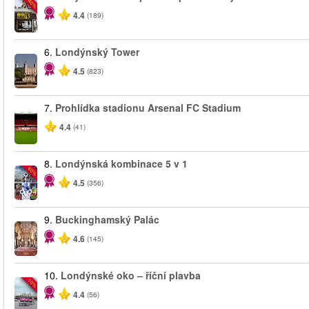
-40%
4.4
(189)
6.
Londýnský Tower
4.5
(823)
7.
Prohlídka stadionu Arsenal FC Stadium
4.4
(41)
8.
Londýnská kombinace 5 v 1
-60%
4.5
(356)
9.
Buckinghamský Palác
4.6
(145)
10.
Londýnské oko – říční plavba
-10%
4.4
(56)