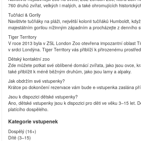
760 druhů zvířat, velkých i malých, a také ohromujících historických
Tučňáci & Gorily
Navštivte tučňáky na pláži, největší kolonii tučňáků Humboldt, když
majestátním gorilou nížinným západním a procházejte z denního s
Tiger Territory
V roce 2013 byla v ZSL London Zoo otevřena impozantní oblast Ti
v srdci Londýna. Tiger Territory vás přiblíží k přirozenému prostře
Dětský kontaktní zoo
Zde můžete potkat své oblíbené domácí zvířata, jako jsou ovce, kr
také přiblížit k méně běžným druhům, jako jsou lamy a alpaky.
Jak obdržím své vstupenky?
Krátce po dokončení rezervace vám bude e-vstupenka zaslána přímo 
Jsou k dispozici dětské vstupenky?
Ano, dětské vstupenky jsou k dispozici pro děti ve věku 3–15 let. 
platícího dospělého.
Kategorie vstupenek
Dospělý (16+)
Dítě (3–15)