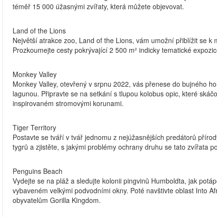
téměř 15 000 úžasnými zvířaty, která můžete objevovat.
Land of the Lions
Největší atrakce zoo, Land of the Lions, vám umožní přiblížit se k
Prozkoumejte cesty pokrývající 2 500 m² indicky tematické expozic
Monkey Valley
Monkey Valley, otevřený v srpnu 2022, vás přenese do bujného ho
lagunou. Připravte se na setkání s tlupou kolobus opic, které ská
inspirovaném stromovými korunami.
Tiger Territory
Postavte se tváří v tvář jednomu z nejúžasnějších predátorů příro
tygrů a zjistěte, s jakými problémy ochrany druhu se tato zvířata po
Penguins Beach
Vydejte se na pláž a sledujte kolonii pingvinů Humboldta, jak potáp
vybaveném velkými podvodními okny. Poté navštivte oblast Into Afr
obyvatelům Gorilla Kingdom.