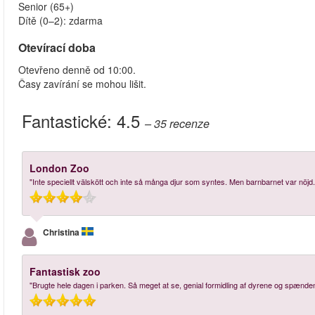
Senior (65+)
Dítě (0–2): zdarma
Otevírací doba
Otevřeno denně od 10:00.
Časy zavírání se mohou lišit.
Fantastické:
4.5
– 35
recenze
London Zoo
"Inte speciellt välskött och inte så många djur som syntes. Men barnbarnet var nöjd.
Christina
Fantastisk zoo
"Brugte hele dagen i parken. Så meget at se, genial formidling af dyrene og spænd