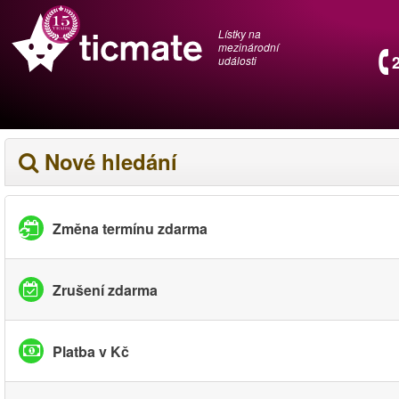
Lístky na
mezinárodní
události
Nové hledání
Změna termínu zdarma
Zrušení zdarma
Platba v Kč