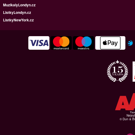
MuzikalyLondyn.cz
ListkyLondyn.cz
ListkyNewYork.cz
Nejvyš
© Dun & Br