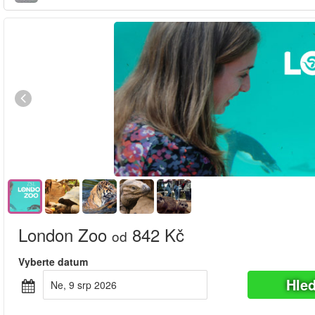
London Zoo
842 Kč
od
Vyberte datum
Hle
Ne, 9 srp 2026