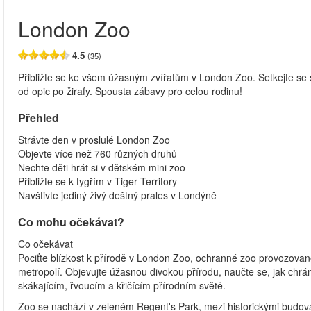
London Zoo
4.5
(35)
Přibližte se ke všem úžasným zvířatům v London Zoo. Setkejte se s
od opic po žirafy. Spousta zábavy pro celou rodinu!
Přehled
Strávte den v proslulé London Zoo
Objevte více než 760 různých druhů
Nechte děti hrát si v dětském mini zoo
Přibližte se k tygřím v Tiger Territory
Navštivte jediný živý deštný prales v Londýně
Co mohu očekávat?
Co očekávat
Pociťte blízkost k přírodě v London Zoo, ochranné zoo provozované
metropolí. Objevujte úžasnou divokou přírodu, naučte se, jak chrá
skákajícím, řvoucím a křičícím přírodním světě.
Zoo se nachází v zeleném Regent's Park, mezi historickými budov