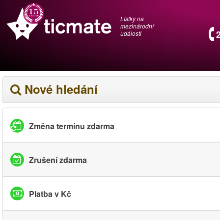
Lístky na
mezinárodní
události
Nové hledání
Změna termínu zdarma
Zrušení zdarma
Platba v Kč