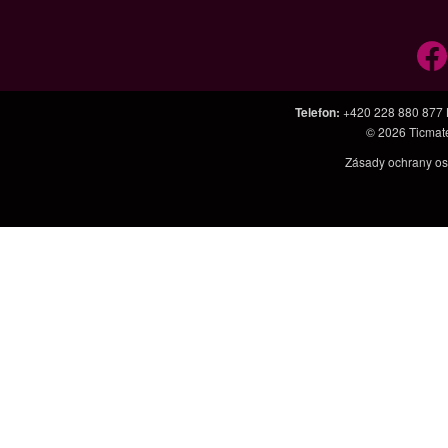
Telefon
:
+420 228 880 877
© 2026
Ticmat
Zásady ochrany os