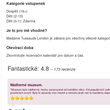
Kategorie vstupenek
Dospělí (16+)
Děti (2‑15)
Děti (0‑1): Zdarma
Je to pro mě vhodné?
Madame Tussauds London je zábava pro všechny věkové kategorie 
Otevírací doba
Zkontrolujte rezervační kalendář pro datum a čas.
Fantastické:
4.8
– 173
recenze
Nádherné muzeum.
"Muzeum bylo nádherné, hezky zpracované od každého něco. Od populárních zpěváku
prostorách svezli. Bylo to opravdu moc hezké a nemohu jinak než to každému dopor