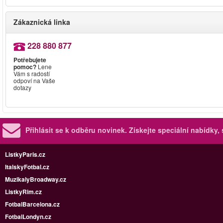
Zákaznická linka
228 880 877
Potřebujete
pomoc?
Lene
Vám s radostí
odpoví na Vaše
dotazy
Přihlásit se k odběru novinek.
Získejte speciální nabídky,
ListkyParis.cz
ItalskyFotbal.cz
MuzikalyBroadway.cz
ListkyRim.cz
FotbalBarcelona.cz
FotbalLondyn.cz