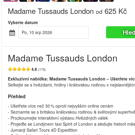
Madame Tussauds London
625 Kč
od
Vyberte datum
Hle
Po, 10 srp 2026
Madame Tussauds London
4.8
(173)
Exkluzivní nabídka: Madame Tussauds London – Ušetřete víc
Setkejte se s hvězdami, hrdiny i královskou rodinou v nejslavnějš
Přehled
- Ušetřete více než 30 % oproti nejvyšším online cenám
- Seznamte se s britskou královskou rodinou & světovými superhv
- Prozkoumejte interaktivní výstavu Hvězdných válek
- Projeďte se Londýnem taxi Spirit of London a sledujte historii mě
- Jumanji Safari Tours 4D Expedition