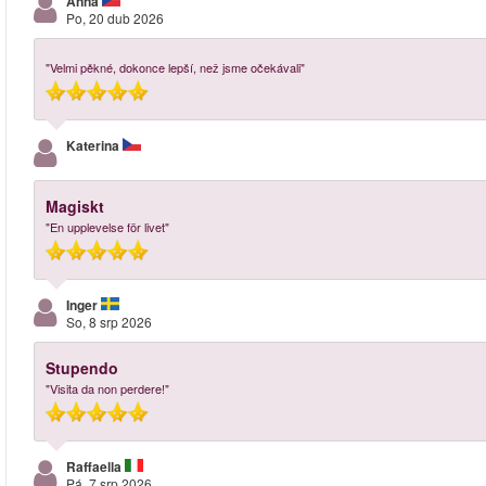
Anna
Po, 20 dub 2026
"Velmi pěkné, dokonce lepší, než jsme očekávali"
Katerina
Magiskt
"En upplevelse för livet"
Inger
So, 8 srp 2026
Stupendo
"Visita da non perdere!"
Raffaella
Pá, 7 srp 2026