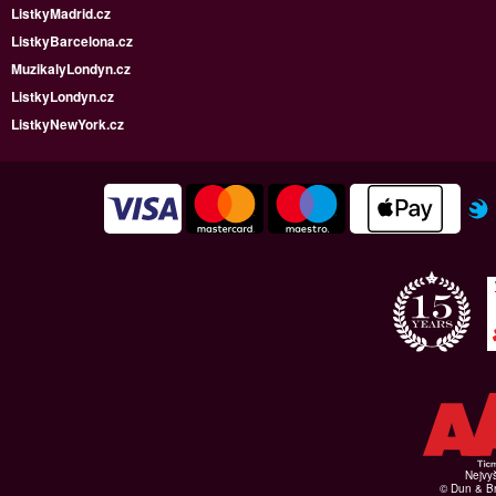
ListkyMadrid.cz
ListkyBarcelona.cz
MuzikalyLondyn.cz
ListkyLondyn.cz
ListkyNewYork.cz
Nejvyš
© Dun & Br