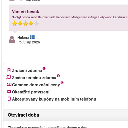
Värt ett besök
"Roligt besök med lite oväntade händelser. Möjligen lite många Bollywood kändisar 
Helena
Po, 3 srp 2026
Zrušení zdarma
Změna termínu zdarma
Garance dorovnání ceny
Okamžité potvrzení
Akceptovány kupóny na mobilním telefonu
Otevírací doba
Zkontrolujte rezervační kalendář pro datum a čas.