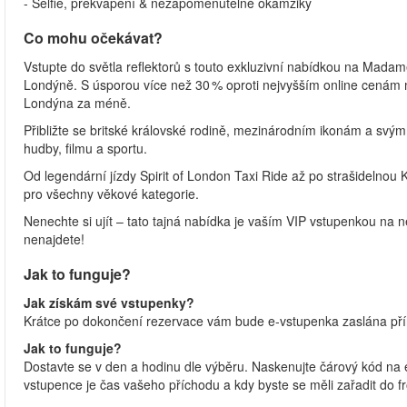
- Selfie, překvapení & nezapomenutelné okamžiky
Co mohu očekávat?
Vstupte do světla reflektorů s touto exkluzivní nabídkou na Mad
Londýně. S úsporou více než 30 % oproti nejvyšším online cenám má
Londýna za méně.
Přibližte se britské královské rodině, mezinárodním ikonám a svým
hudby, filmu a sportu.
Od legendární jízdy Spirit of London Taxi Ride až po strašideln
pro všechny věkové kategorie.
Nenechte si ujít – tato tajná nabídka je vaším VIP vstupenkou na 
nenajdete!
Jak to funguje?
Jak získám své vstupenky?
Krátce po dokončení rezervace vám bude e‑vstupenka zaslána pří
Jak to funguje?
Dostavte se v den a hodinu dle výběru. Naskenujte čárový kód n
vstupence je čas vašeho příchodu a kdy byste se měli zařadit do fr