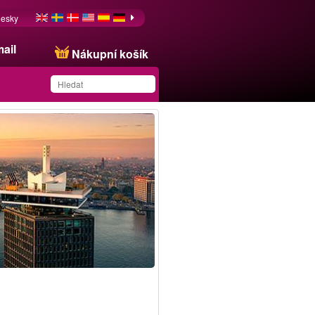
esky
ail
Nákupní košík
Produkt byl uložen na
váš seznam