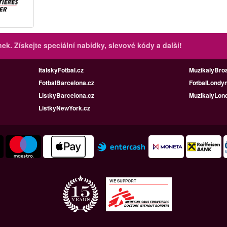
inek.
Získejte speciální nabídky, slevové kódy a další!
ItalskyFotbal.cz
MuzikalyBro
FotbalBarcelona.cz
FotbalLondyn
ListkyBarcelona.cz
MuzikalyLon
ListkyNewYork.cz
WE SUPPORT