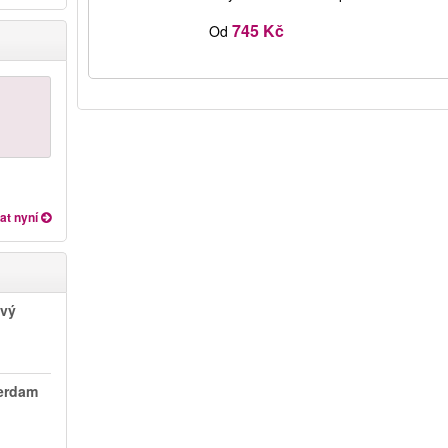
745 Kč
Od
at nyní
ový
terdam