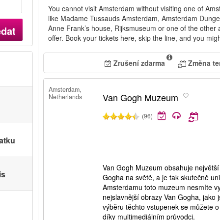
You cannot visit Amsterdam without visiting one of Ams
like Madame Tussauds Amsterdam, Amsterdam Dungeo
Anne Frank’s house, Rijksmuseum or one of the other 
edat
offer. Book your tickets here, skip the line, and you mi
Zrušení zdarma
Změna te
Amsterdam,
Van Gogh Muzeum
Netherlands
(96)
atku
Van Gogh Muzeum obsahuje největší 
is
Gogha na světě, a je tak skutečně un
Amsterdamu toto muzeum nesmíte vyn
nejslavnější obrazy Van Gogha, jako j
výběru těchto vstupenek se můžete o
díky multimediálním průvodci.