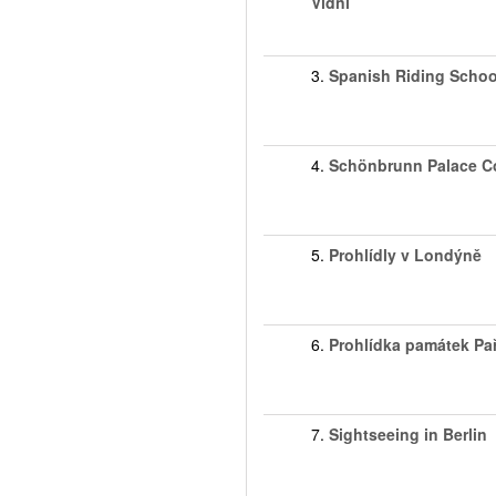
Vídni
3.
Spanish Riding Schoo
4.
Schönbrunn Palace C
5.
Prohlídly v Londýně
6.
Prohlídka památek Pař
7.
Sightseeing in Berlin