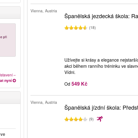
Vienna, Austria
Španělská jezdecká škola: Ra
(18)
e při
Užívejte si krásy a elegance nejstar
akci během ranního tréninku ve slavn
Vídni.
dstavení
–
at nyní
549 Kč
Od
Vienna, Austria
Španělská jízdní škola: Předs
(9)
 ve