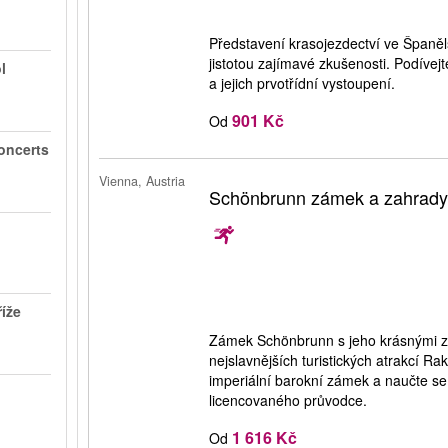
Představení krasojezdectví ve Španěls
jistotou zajímavé zkušenosti. Podívej
l
a jejich prvotřídní vystoupení.
901 Kč
Od
oncerts
Vienna, Austria
Schönbrunn zámek a zahrad
íže
Zámek Schönbrunn s jeho krásnými z
nejslavnějších turistických atrakcí Ra
imperiální barokní zámek a naučte se 
licencovaného průvodce.
1 616 Kč
Od