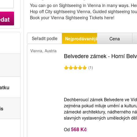
You can go on Sightseeing in Vienna in many ways. Here
Hop off City sightseeing Vienna, Guided sightseeing to
Book your Vienna Sightseeing Tickets here!
edat
Seřadit podle
Nejprodávanější
Cena
Vienna, Austria
Belvedere zámek - Horní Bel
(1)
atku
Dechberoucí zámek Belvedere ve Vídni
zejména pokud miluje umění a kulturu.
is
zámecké architektury, nádherného nád
slavných vystavených uměleckých děl
568 Kč
Od