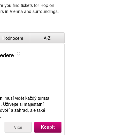
 you find tickets for Hop on -
urs in Vienna and surroundings.
Hodnocení
A-Z
vedere
 musí vidět každý turista,
 Užívejte si majestátní
voří a zahrad, ale také
.
Koupit
Více