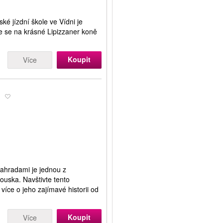
ké jízdní škole ve Vídni je
te se na krásné Lipizzaner koně
Koupit
Více
y
ahradami je jednou z
kouska. Navštivte tento
více o jeho zajímavé historii od
Koupit
Více