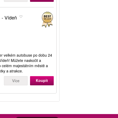
 - Vídeň
ker velkém autobuse po dobu 24
Vídeň! Můžete naskočit a
po celém majestátním městě a
tky a atrakce.
Koupit
Více