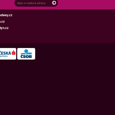
adway.cz
.cz
dyn.cz