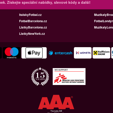
inek.
Získejte speciální nabídky, slevové kódy a další!
ItalskyFotbal.cz
MuzikalyBro
FotbalBarcelona.cz
FotbalLondyn
ListkyBarcelona.cz
MuzikalyLon
ListkyNewYork.cz
WE SUPPORT