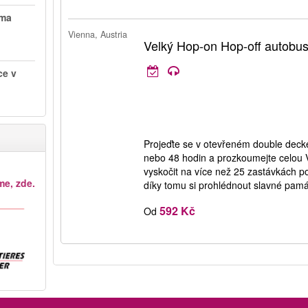
íma
Vienna, Austria
Velký Hop-on Hop-off autobus
ce v
Projeďte se v otevřeném double dec
nebo 48 hodin a prozkoumejte celou 
vyskočit na více než 25 zastávkách 
me, zde.
díky tomu si prohlédnout slavné pamá
592 Kč
Od