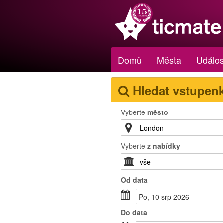
Domů
Města
Událos
Hledat vstupen
Vyberte
město
Vyberte
z nabídky
Od
data
Po, 10 srp 2026
Do
data