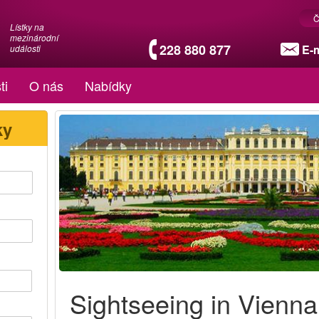
Č
Lístky na
mezinárodní
228 880 877
E-m
události
ti
O nás
Nabídky
ky
Sightseeing in Vienna