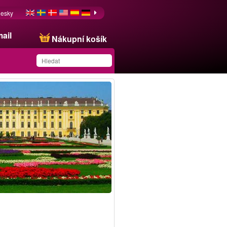
esky
ail
Nákupní košík
Produkt byl uložen na
váš seznam