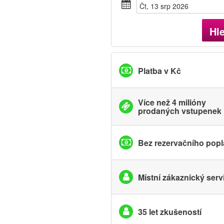
Čt, 13 srp 2026
Hl
Platba v Kč
Více než 4 milióny
prodaných vstupenek
Bez rezervačního popl
Místní zákaznický serv
35 let zkušeností