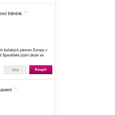
nní trénink
ších koňských plemen Evropy v
é Španělské jízdní škole ve
Koupit
Více
tavení