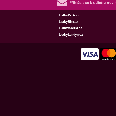
Přihlásit se k odběru nov
ListkyParis.cz
ListkyRim.cz
ListkyMadrid.cz
ListkyLondyn.cz